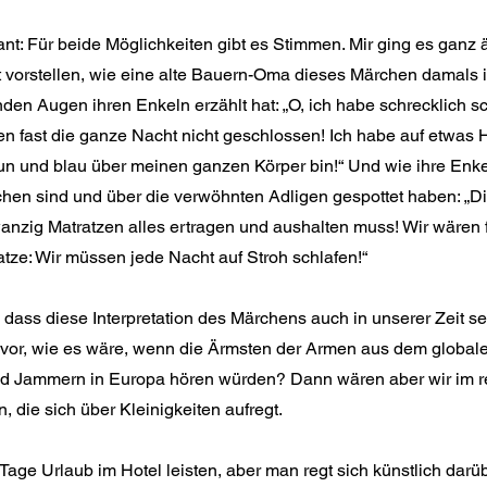
sant: Für beide Möglichkeiten gibt es Stimmen. Mir ging es ganz ä
t vorstellen, wie eine alte Bauern-Oma dieses Märchen damals i
nden Augen ihren Enkeln erzählt hat: „O, ich habe schrecklich sc
n fast die ganze Nacht nicht geschlossen! Ich habe auf etwas 
un und blau über meinen ganzen Körper bin!“ Und wie ihre Enke
hen sind und über die verwöhnten Adligen gespottet haben: „Di
anzig Matratzen alles ertragen und aushalten muss! Wir wären fr
tze: Wir müssen jede Nacht auf Stroh schlafen!“
 dass diese Interpretation des Märchens auch in unserer Zeit seh
 vor, wie es wäre, wenn die Ärmsten der Armen aus dem global
d Jammern in Europa hören würden? Dann wären aber wir im r
, die sich über Kleinigkeiten aufregt.
age Urlaub im Hotel leisten, aber man regt sich künstlich darüb