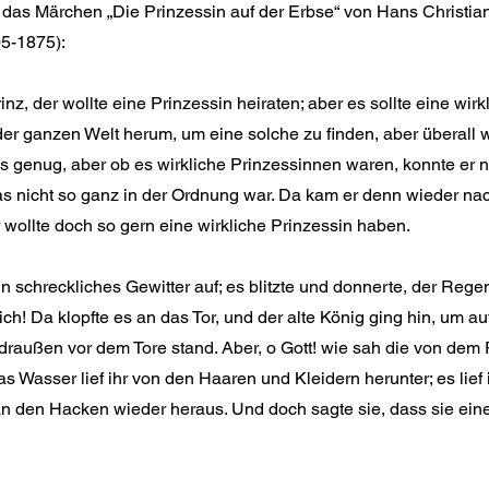
 das Märchen „Die Prinzessin auf der Erbse“ von Hans Christi
05-1875):
nz, der wollte eine Prinzessin heiraten; aber es sollte eine wirk
n der ganzen Welt herum, um eine solche zu finden, aber überall
 genug, aber ob es wirkliche Prinzessinnen waren, konnte er n
s nicht so ganz in der Ordnung war. Da kam er denn wieder na
r wollte doch so gern eine wirkliche Prinzessin haben.
 schreckliches Gewitter auf; es blitzte und donnerte, der Regen
ich! Da klopfte es an das Tor, und der alte König ging hin, um 
 draußen vor dem Tore stand. Aber, o Gott! wie sah die von de
s Wasser lief ihr von den Haaren und Kleidern herunter; es lief 
n den Hacken wieder heraus. Und doch sagte sie, dass sie eine