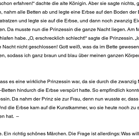
chon erfahren!“ dachte die alte Königin. Aber sie sagte nichts, g
 nahm alle Betten ab und legte eine Erbse auf den Boden der Be
tratzen und legte sie auf die Erbse, und dann noch zwanzig E
zen. Da musste nun die Prinzessin die ganze Nacht liegen. Am 
hlafen habe. „O, erschrecklich schlecht!“ sagte die Prinzessin. 
 Nacht nicht geschlossen! Gott weiß, was da im Bette gewesen i
n, sodass ich ganz braun und blau über meinen ganzen Körper b
ass es eine wirkliche Prinzessin war, da sie durch die zwanzig 
etten hindurch die Erbse verspürt hatte. So empfindlich konnt
essin. Da nahm der Prinz sie zur Frau, denn nun wusste er, dass 
 Und die Erbse kam auf die Kunstkammer, wo sie heute noch zu s
n hat.  –
. Ein richtig schönes Märchen. Die Frage ist allerdings: Was wil