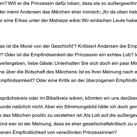
n? Will er die Prinzessin dafür loben, dass sie so außergewöh
Oder meint Andersen das Märchen eher ironisch: „Ihr da oben habt 
 eine Erbse unter der Matratze wäre: Wir einfachen Leute habe
s ist die Moral von der Geschicht‘? Kriti­siert Andersen die Empf
 Oder ist die Empfindsamkeit der Prinzessin ein echtes Lob? I
eitergeben, liebe Gäste: Unterhalten Sie sich doch ein paar Min
e über die Botschaft des Märchens: Ist es Ihrer Meinung nach e
pfind­samkeit? Oder eine Kritik an der überzogenen Empfindli
sprächskreis oder im Bibelkreis wären, könnten wir uns darübe
unde natürlich nicht. Aber ein Stimmungsbild hätte ich doch ge
s das Märchen positiv zu verstehen ist: Als Lob auf die außerg
d wer ist der Meinung, dass es eher gesellschaftskritisch zu ve
ogenen Empfindlichkeit von verwöhnten Prinzessinnen?