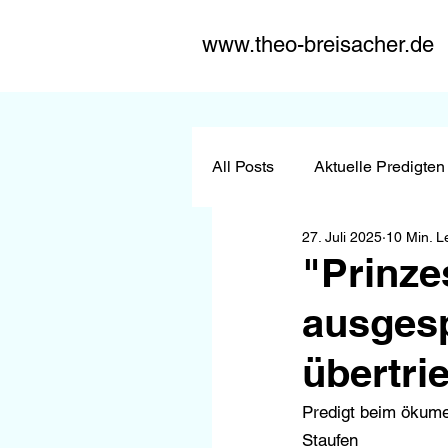
www.theo-breisacher.de
All Posts
Aktuelle Predigten
27. Juli 2025
10 Min. L
P-Reihe Barmh. Samariter
"Prinzes
ausges
übertri
Predigt beim ökume
Staufen 