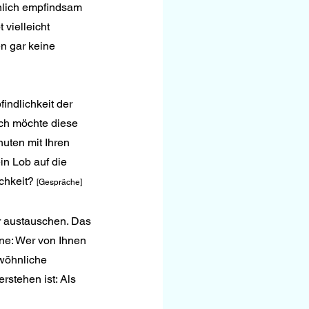
nlich empfindsam 
vielleicht 
n gar keine 
indlichkeit der 
ch möchte diese 
uten mit Ihren 
in Lob auf die 
chkeit? 
[Gespräche]
r austauschen. Das 
rne: Wer von Ihnen 
ewöhnliche 
rstehen ist: Als 