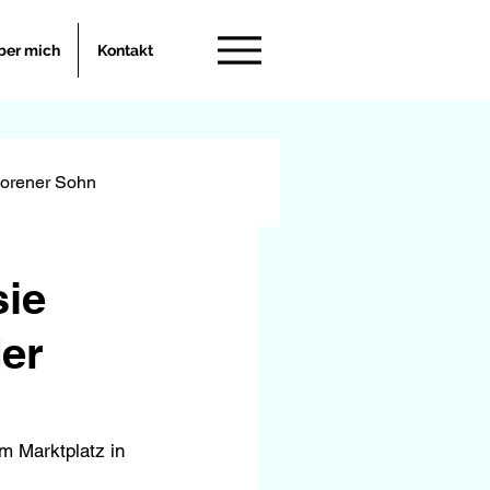
ber mich
Kontakt
lorener Sohn
sie
er
m Marktplatz in 