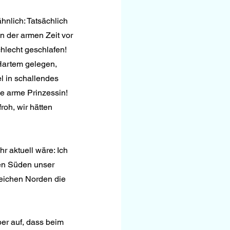
hnlich: Tatsächlich 
n der armen Zeit vor 
hlecht geschlafen! 
Hartem gelegen, 
l in schallendes 
e arme Prinzessin! 
oh, wir hätten 
r aktuell wäre: Ich 
en Süden unser 
eichen Norden die 
er auf, dass beim 