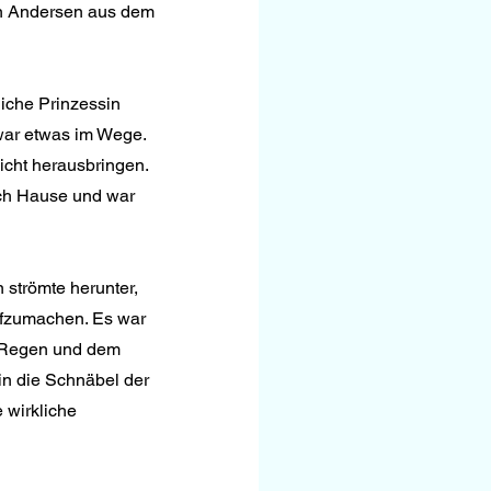
an Andersen aus dem 
liche Prinzessin 
 war etwas im Wege. 
icht herausbringen. 
ch Hause und war 
 strömte herunter, 
aufzumachen. Es war 
m Regen und dem 
in die Schnäbel der 
 wirkliche 