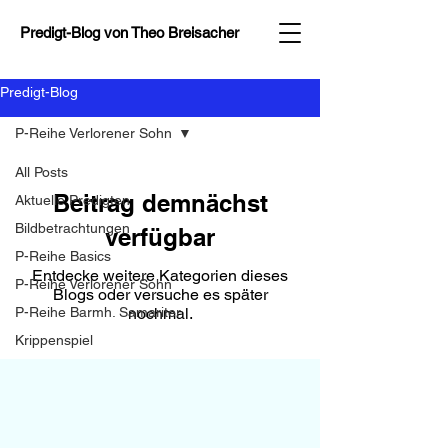
Predigt-Blog von
Theo Breisacher
Predigt-Blog
P-Reihe Verlorener Sohn
All Posts
Beitrag demnächst
Aktuelle Predigten
Bildbetrachtungen
verfügbar
P-Reihe Basics
Entdecke weitere Kategorien dieses
P-Reihe Verlorener Sohn
Blogs oder versuche es später
P-Reihe Barmh. Samariter
nochmal.
Krippenspiel