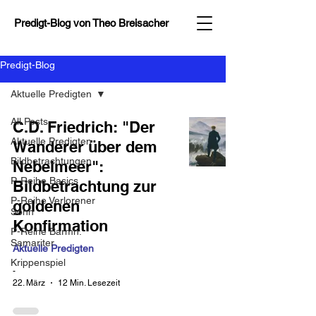
Predigt-Blog von
Theo Breisacher
Predigt-Blog
Aktuelle Predigten
All Posts
C.D. Friedrich: "Der
Aktuelle Predigten
Wanderer über dem
Bildbetrachtungen
Nebelmeer":
P-Reihe Basics
Bildbetrachtung zur
P-Reihe Verlorener
goldenen
Sohn
Konfirmation
P-Reihe Barmh.
Samariter
Aktuelle Predigten
Krippenspiel
-
22. März
12 Min. Lesezeit