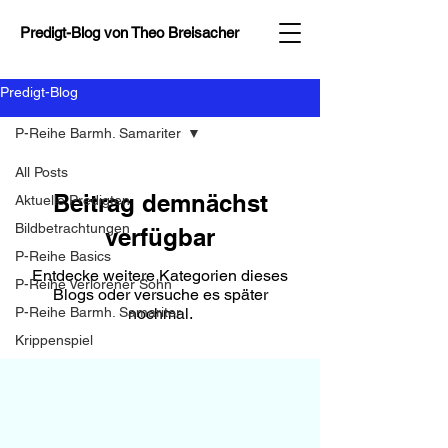
Predigt-Blog von
Theo Breisacher
Predigt-Blog
P-Reihe Barmh. Samariter
All Posts
Beitrag demnächst
Aktuelle Predigten
Bildbetrachtungen
verfügbar
P-Reihe Basics
Entdecke weitere Kategorien dieses
P-Reihe Verlorener Sohn
Blogs oder versuche es später
P-Reihe Barmh. Samariter
nochmal.
Krippenspiel