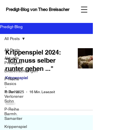
Predigt-Blog von
Theo Breisacher
Predigt-Blog
All Posts
All Posts
Krippenspiel 2024:
Aktuelle
"Ich muss selber
Predigten
runter gehen ..."
Bildbetrachtungen
Krippenspiel
P-Reihe
Basics
-
P-Reihe
6. Jan. 2025
16 Min. Lesezeit
Verlorener
Sohn
P-Reihe
Barmh.
Samariter
Krippenspiel