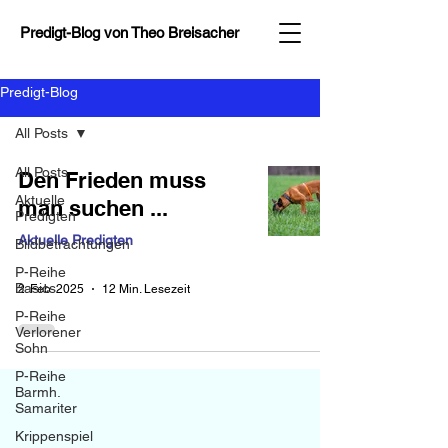
Predigt-Blog von
Theo Breisacher
Predigt-Blog
All Posts
All Posts
Den Frieden muss
Aktuelle
man suchen ...
Predigten
Aktuelle Predigten
Bildbetrachtungen
P-Reihe
-
Basics
2. Feb. 2025
12 Min. Lesezeit
P-Reihe
Verlorener
Sohn
P-Reihe
Barmh.
Samariter
Krippenspiel