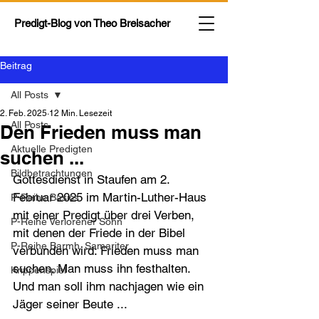
Predigt-Blog von
Theo Breisacher
Beitrag
All Posts
2. Feb. 2025
12 Min. Lesezeit
All Posts
Den Frieden muss man
Aktuelle Predigten
suchen ...
Bildbetrachtungen
Gottesdienst in Staufen am 2. 
Februar 2025 im Martin-Luther-Haus 
P-Reihe Basics
mit einer Predigt über drei Verben, 
P-Reihe Verlorener Sohn
mit denen der Friede in der Bibel 
P-Reihe Barmh. Samariter
verbunden wird: Frieden muss man 
suchen. Man muss ihn festhalten. 
Krippenspiel
Und man soll ihm nachjagen wie ein 
Jäger seiner Beute ... 