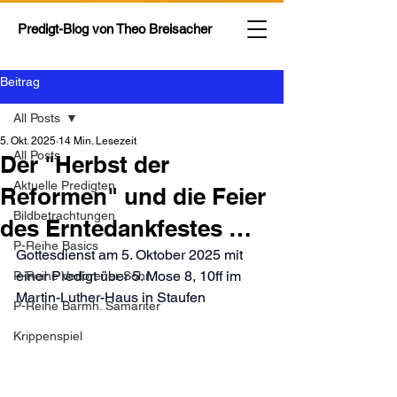
Predigt-Blog von
Theo Breisacher
Beitrag
All Posts
5. Okt. 2025
14 Min. Lesezeit
All Posts
Der "Herbst der
Aktuelle Predigten
Reformen" und die Feier
Bildbetrachtungen
des Erntedankfestes …
P-Reihe Basics
Gottesdienst am 5. Oktober 2025 mit 
einer Predigt über 5. Mose 8, 10ff im 
P-Reihe Verlorener Sohn
Martin-Luther-Haus in Staufen
P-Reihe Barmh. Samariter
Krippenspiel