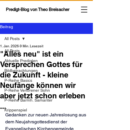
Predigt-Blog von
Theo Breisacher
Beitrag
All Posts
1. Jan. 2026
9 Min. Lesezeit
All Posts
"Alles neu" ist ein
Aktuelle Predigten
Versprechen Gottes für
Bildbetrachtungen
die Zukunft - kleine
P-Reihe Basics
Neufänge können wir
P-Reihe Verlorener Sohn
aber jetzt schon erleben
P-Reihe Barmh. Samariter
...
Krippenspiel
Gedanken zur neuen Jahreslosung aus 
dem Neujahrsgottesdienst der 
Evangelischen Kirchengemeinde 