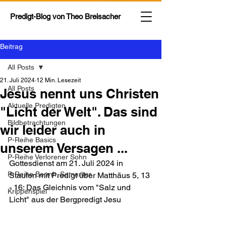
Predigt-Blog von
Theo Breisacher
Beitrag
All Posts
21. Juli 2024
12 Min. Lesezeit
All Posts
Jesus nennt uns Christen
Aktuelle Predigten
"Licht der Welt". Das sind
Bildbetrachtungen
wir leider auch in
P-Reihe Basics
unserem Versagen ...
P-Reihe Verlorener Sohn
Gottesdienst am 21. Juli 2024 in 
P-Reihe Barmh. Samariter
Staufen mit Predigt über Matthäus 5, 13 
- 16: Das Gleichnis vom "Salz und 
Krippenspiel
Licht" aus der Bergpredigt Jesu